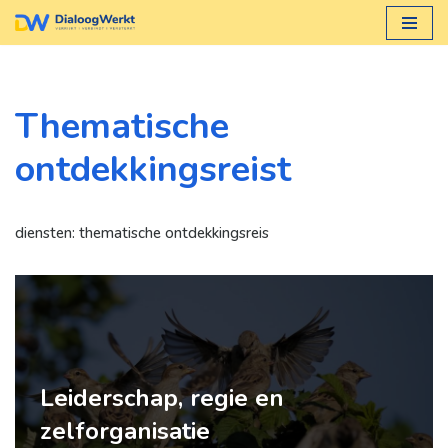
Ga
naar
de
Thematische
inhoud
ontdekkingsreist
diensten: thematische ontdekkingsreis
Leiderschap, regie en
zelforganisatie