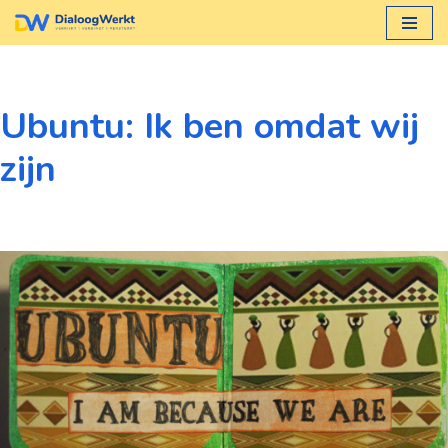
Ga
naar
de
Ubuntu: Ik ben omdat wij
inhoud
zijn